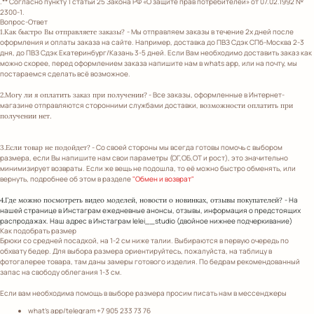
.** Согласно пункту 1 статьи 25 Закона РФ «О защите прав потребителей» от 07.02.1992 №
2300-1.
Вопрос-Ответ
- Мы отправляем заказы в течение 2х дней после
1.Как быстро Вы отправляете заказы?
оформления и оплаты заказа на сайте. Например, доставка до ПВЗ Сдэк СПб-Москва 2-3
дня, до ПВЗ Сдэк Екатеринбург/Казань 3-5 дней. Если Вам необходимо доставить заказ как
можно скорее, перед оформлением заказа напишите нам в whats app, или на почту, мы
постараемся сделать всё возможное.
- Все заказы, оформленные в Интернет-
2.Могу ли я оплатить заказ при получении?
магазине отправляются сторонними службами доставки,
возможности оплатить при
получении нет.
- Со своей стороны мы всегда готовы помочь с выбором
3.Если товар не подойдет?
размера, если Вы напишите нам свои параметры (ОГ,ОБ,ОТ и рост), это значительно
минимизирует возвраты. Если же вещь не подошла, то её можно быстро обменять, или
вернуть, подробнее об этом в разделе
"Обмен и возврат"
- На
4.Где можно посмотреть видео моделей, новости о новинках, отзывы покупателей?
нашей странице в Инстаграм ежедневные анонсы, отзывы, информация о предстоящих
распродажах. Наш адрес в Инстаграм lelei__studio (двойное нижнее подчеркивание)
Как подобрать размер
Брюки со средней посадкой, на 1-2 см ниже талии. Выбираются в первую очередь по
обхвату бедер. Для выбора размера ориентируйтесь, пожалуйста, на таблицу в
фотогалерее товара, там даны замеры готового изделия. По бедрам рекомендованный
запас на свободу облегания 1-3 см.
Если вам необходима помощь в выборе размера просим писать нам в мессенджеры
what's app/telegram +7 905 233 73 76