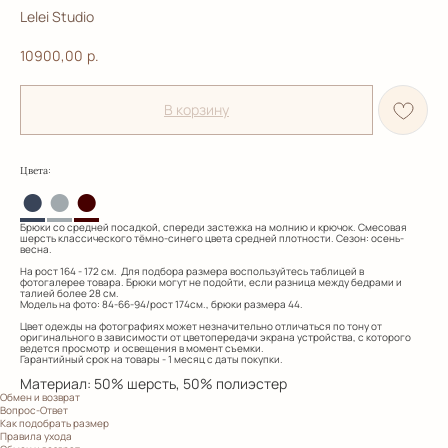
Lelei Studio
10900,00
р.
В корзину
:
Цвета
●
●
●
Брюки со средней посадкой, спереди застежка на молнию и крючок. Смесовая
шерсть классического тёмно-синего цвета средней плотности. Сезон: осень-
весна.
На рост 164 - 172 см. Для подбора размера воспользуйтесь таблицей в
фотогалерее товара. Брюки могут не подойти, если разница между бедрами и
талией более 28 см.
Модель на фото: 84-66-94/рост 174см., брюки размера 44.
Цвет одежды на фотографиях может незначительно отличаться по тону от
оригинального в зависимости от цветопередачи экрана устройства, с которого
ведется просмотр и освещения в момент съемки.
Гарантийный срок на товары - 1 месяц с даты покупки.
Материал: 50% шерсть, 50% полиэстер
Обмен и возврат
Вопрос-Ответ
Как подобрать размер
Правила ухода