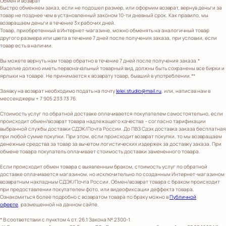
Обмен и возврат
Быстро обменяем заказ, если не подошел размер, или оформим возврат, вернув деньги за
товар не позднее чем в установленный законом 10-ти дневный срок. Как правило, мы
возвращаем деньги в течение 3х рабочих дней.
Товар, приобретенный в Интернет-магазине, можно обменять на аналогичный товар
другого размера или цвета в течение 7 дней после получения заказа, при условии, если
товар есть в наличии.
Вы можете вернуть нам товар обратно в течение 7 дней после получения заказа.*
Изделие должно иметь первоначальный товарный вид, должны быть сохранены все бирки и
ярлыки на товаре. Не принимается к возврату товар, бывший в употреблении.**
Заявку на возврат необходимо подать на почту
lelei.studio@mail.ru
, или, написав нам в
мессенджеры + 7 905 233 73 76.
Стоимость услуг по обратной доставке оплачивается покупателем самостоятельно, если
происходит обмен/возврат товара надлежащего качества – согласно тарификации
выбранной службы доставки СДЭК/Почта России. До ПВЗ Сдэк доставка заказа бесплатная
при любой сумме покупки. При этом, если происходит возврат покупки, то мы возвращаем
денежные средства за товар за вычетом логистических издержек за доставку заказа. При
обмене товара покупатель оплачивает стоимость доставки замененного товара.
Если происходит обмен товара с выявленным браком, стоимость услуг по обратной
доставке оплачивается магазином, но исключительно по созданным Интернет-магазином
возвратным накладным СДЭК/Почта России. Обмен/возврат товара с браком происходит
при предоставлении покупателем фото, или видеофиксации деффекта товара.
Ознакомиться более подробно с возвратом товара по браку можно в
Публичной
оферте
, размещенной на данном сайте.
* В соответствии с пунктом 4 ст. 26.1 Закона № 2300-1