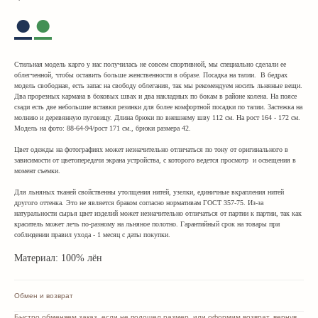
●
●
Стильная модель карго у нас получилась не совсем спортивной, мы специально сделали ее
облегченной, чтобы оставить больше женственности в образе. Посадка на талии. В бедрах
модель свободная, есть запас на свободу облегания, так мы рекомендуем носить льняные вещи.
Два прорезных кармана в боковых швах и два накладных по бокам в районе колена. На поясе
сзади есть две небольшие вставки резинки для более комфортной посадки по талии. Застежка на
молнию и деревянную пуговицу. Длина брюки по внешнему шву 112 см. На рост 164 - 172 см.
Модель на фото: 88-64-94/рост 171 см., брюки размера 42.
Цвет одежды на фотографиях может незначительно отличаться по тону от оригинального в
зависимости от цветопередачи экрана устройства, с которого ведется просмотр и освещения в
момент съемки.
Для льняных тканей свойственны утолщения нитей, узелки, единичные вкрапления нитей
другого оттенка. Это не является браком согласно нормативам ГОСТ 357-75. Из-за
натуральности сырья цвет изделий может незначительно отличаться от партии к партии, так как
краситель может лечь по-разному на льняное полотно. Гарантийный срок на товары при
соблюдении правил ухода - 1 месяц с даты покупки.
Материал: 100% лён
Обмен и возврат
Быстро обменяем заказ, если не подошел размер, или оформим возврат, вернув