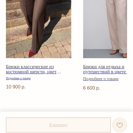
Брюки классические из
Брюки для отдыха и
костюмной шерсти, цвет
путешествий в цвете то
шоколадный
молоко
Подробнее о товаре
Подробнее о товаре
10 900
р.
6 600
р.
В корзину
Tilda
Made on