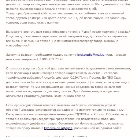
деньги за товар не позднее чем в установленный законом 10-ти дневный срок. Как
правило, мы возвращаем деньги в течение 3х рабочих дней.
Товар, приобретенный в Интернет-магазине, можно обменять на аналогичный
товар другого размера или цвета в течение 7 дней после получения заказа, при
условии, если товар есть в наличии.
Вы можете вернуть нам товар обратно в течение 7 дней после получения заказа.*
Изделие должно иметь первоначальный товарный вид, должны быть сохранены
все бирки и ярлыки на товаре. Не принимается к возврату товар, бывший в
употреблении.**
Заявку на возврат необходимо подать на почту
lelei.studio@mail.ru
, или, написав
нам в мессенджеры + 7 905 233 73 76.
Стоимость услуг по обратной доставке оплачивается покупателем самостоятельно,
если происходит обмен/возврат товара надлежащего качества – согласно
тарификации выбранной службы доставки СДЭК/Почта России. До ПВЗ Сдэк
доставка заказа бесплатная при любой сумме покупки. При этом, если происходит
возврат покупки, то мы возвращаем денежные средства за товар за вычетом
логистических издержек за доставку заказа. При обмене товара покупатель
оплачивает стоимость доставки замененного товара.
Если происходит обмен товара с выявленным браком, стоимость услуг по
обратной доставке оплачивается магазином, но исключительно по созданным
Интернет-магазином возвратным накладным СДЭК/Почта России. Обмен/возврат
товара с браком происходит при предоставлении покупателем фото, или
видеофиксации деффекта товара. Ознакомиться более подробно с возвратом
товара по браку можно в
Публичной оферте
, размещенной на данном сайте.