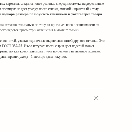
ах карманы, сзади на поясе резинка, спереди застежка на деревянные
 премиум: не дает усадку после стирки, мягкий и приятный к телу.
я подбора размера пользуйтесь табличкой в фотогалерее товара.
ачительно отличаться по тону от оригинального в зависимости от
орого ведется просмотр и освещения в момент съёмки.
ния нитей, узелки, единичные вкрапления нитей другого оттенка. Это
м ГОСТ 357-75. Из-за натуральности сырья цвет изделий может
артии, так как краситель может лечь по-разному на льняное полотно.
ении правил ухода - 1 месяц с даты покупки.