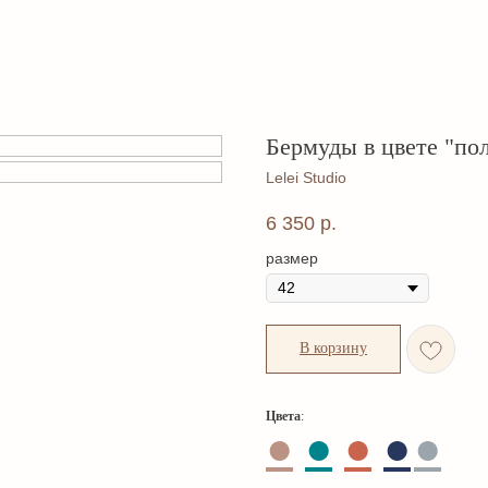
Бермуды в цвете "по
Lelei Studio
6 350
р.
размер
В корзину
Цвета
:
●
●
●
●
●