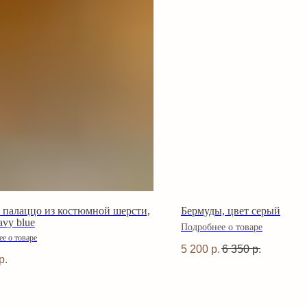
 палаццо из костюмной шерсти,
Бермуды, цвет серый
avy blue
Подробнее о товаре
е о товаре
5 200
р.
6 350
р.
р.