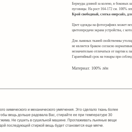
Бермуды длиной за колено, в боковых шв
пуговицы. На рост 164-172 см. 100% лен
Крой свободный, слегка оверсайз, дл
Цвет одежды на фотографиях может незн
цветопередачи экрана устройства, с кот
Для льняных тканей свойственны утолще
не является браком согласно норматива
незначительно отличаться от партии к п
Гарантийный срок на товары при соблюд
Материал: 100% лён
о химического и механического умягчения. Это сделало ткань более
 Чтобы вещь дольше радовала Вас, стирайте ее при температуре 30
тжима. Не сушить в сушильной машине. Проглаживать льняные вещи
дой последующей стиркой вещь будет становится еще мягче.