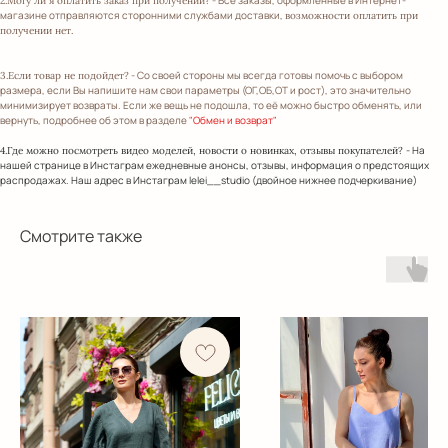
2.Могу ли я оплатить заказ при получении?
магазине отправляются сторонними службами доставки,
возможности оплатить при
получении нет.
- Со своей стороны мы всегда готовы помочь с выбором
3.Если товар не подойдет?
размера, если Вы напишите нам свои параметры (ОГ,ОБ,ОТ и рост), это значительно
минимизирует возвраты. Если же вещь не подошла, то её можно быстро обменять, или
вернуть, подробнее об этом в разделе
"Обмен и возврат"
- На
4.Где можно посмотреть видео моделей, новости о новинках, отзывы покупателей?
нашей странице в Инстаграм ежедневные анонсы, отзывы, информация о предстоящих
распродажах. Наш адрес в Инстаграм lelei__studio (двойное нижнее подчеркивание)
Смотрите также