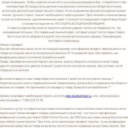
уходе за вещами. Чтобы изделие из мягкого льна дольше радовала Вас, стирайте его при
температуре 30 градусов на деликатном режиме и минимальных оборотах отжима,
используя деликатные средства для стирки. Если на вшивном ярлыке на изделии указан
значок "ручная стирка", значит необходимо стирать руками. Проглаживать льняные вещи
лучше чуть влажными, уделив внимание швам. С каждой последующей стиркой вещь будет
становится еще мягче. НЕ СУШИТЬ В СУШИЛЬНОЙ МАШИНЕ.
У нового изделия Вы можете заметить мелкие шарики-пилли на поверхности, так
называемые катышки. Это первичный льняной ворс, который уходит после пары стирок.
Часто они легко убираются рукой, или липким роликом для одежды. Рекомендуем
постирать новую вещь.
Обмен и возврат
Быстро обменяем заказ, если не подошел размер, или оформим возврат, вернув деньги за
товар не позднее чем в установленный законом 10-ти дневный срок. Как правило, мы
возвращаем деньги в течение 3х рабочих дней.
Товар, приобретенный в Интернет-магазине, можно обменять на аналогичный товар
другого размера или цвета в течение 7 дней после получения заказа, при условии, если
товар есть в наличии.
Вы можете вернуть нам товар обратно в течение 7 дней после получения заказа.*
Изделие должно иметь первоначальный товарный вид, должны быть сохранены все бирки и
ярлыки на товаре. Не принимается к возврату товар, бывший в употреблении.**
Заявку на возврат необходимо подать на почту
lelei.studio@mail.ru
, или, написав нам в
мессенджеры + 7 905 233 73 76.
Стоимость услуг по обратной доставке оплачивается покупателем самостоятельно, если
происходит обмен/возврат товара надлежащего качества – согласно тарификации
выбранной службы доставки СДЭК/Почта России. До ПВЗ Сдэк доставка заказа бесплатная
при любой сумме покупки. При этом, если происходит возврат покупки, то мы возвращаем
денежные средства за товар за вычетом логистических издержек за доставку заказа. При