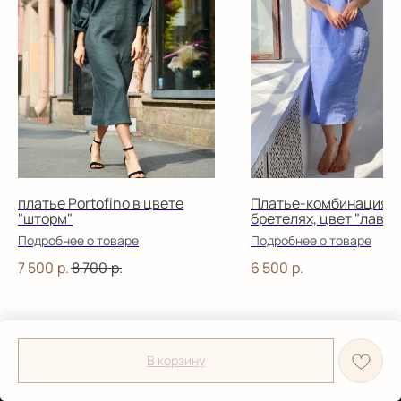
платье Portofino в цвете
Платье-комбинация н
"шторм"
бретелях, цвет "лаван
Подробнее о товаре
Подробнее о товаре
7 500
р.
8 700
р.
6 500
р.
В корзину
Tilda
Made on