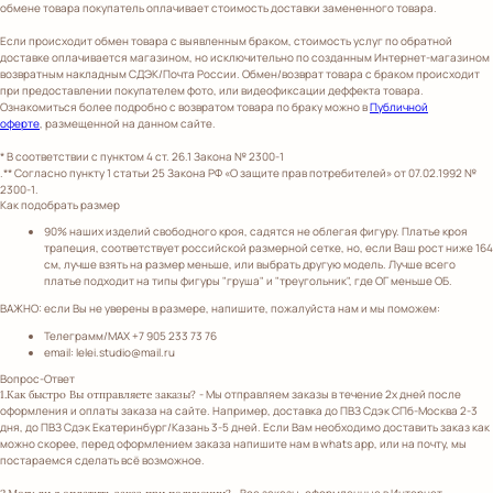
обмене товара покупатель оплачивает стоимость доставки замененного товара.
Если происходит обмен товара с выявленным браком, стоимость услуг по обратной
доставке оплачивается магазином, но исключительно по созданным Интернет-магазином
возвратным накладным СДЭК/Почта России. Обмен/возврат товара с браком происходит
при предоставлении покупателем фото, или видеофиксации деффекта товара.
Ознакомиться более подробно с возвратом товара по браку можно в
Публичной
оферте
, размещенной на данном сайте.
* В соответствии с пунктом 4 ст. 26.1 Закона № 2300-1
.** Согласно пункту 1 статьи 25 Закона РФ «О защите прав потребителей» от 07.02.1992 №
2300-1.
Как подобрать размер
90% наших изделий свободного кроя, садятся не облегая фигуру. Платье кроя
трапеция, соответствует российской размерной сетке, но, если Ваш рост ниже 164
см, лучше взять на размер меньше, или выбрать другую модель. Лучше всего
платье подходит на типы фигуры "груша" и "треугольник", где ОГ меньше ОБ.
ВАЖНО: если Вы не уверены в размере, напишите, пожалуйста нам и мы поможем:
Телеграмм/MAX +7 905 233 73 76
email: lelei.studio@mail.ru
Вопрос-Ответ
- Мы отправляем заказы в течение 2х дней после
1.Как быстро Вы отправляете заказы?
оформления и оплаты заказа на сайте. Например, доставка до ПВЗ Сдэк СПб-Москва 2-3
дня, до ПВЗ Сдэк Екатеринбург/Казань 3-5 дней. Если Вам необходимо доставить заказ как
можно скорее, перед оформлением заказа напишите нам в whats app, или на почту, мы
постараемся сделать всё возможное.
- Все заказы, оформленные в Интернет-