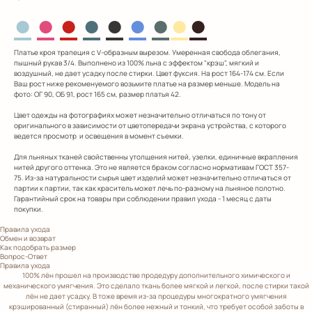
●
●
●
●
●
●
●
●
●
Платье кроя трапеция с V-образным вырезом. Умеренная свобода облегания,
пышный рукав 3/4. Выполнено из 100% льна с эффектом "крэш", мягкий и
воздушный, не дает усадку после стирки. Цвет фуксия. На рост 164-174 см. Если
Ваш рост ниже рекоменуемого возьмите платье на размер меньше. Модель на
фото: ОГ 90, ОБ 91, рост 165 см, размер платья 42.
Цвет одежды на фотографиях может незначительно отличаться по тону от
оригинального в зависимости от цветопередачи экрана устройства, с которого
ведется просмотр и освещения в момент съемки.
Для льняных тканей свойственны утолщения нитей, узелки, единичные вкрапления
нитей другого оттенка. Это не является браком согласно нормативам ГОСТ 357-
75. Из-за натуральности сырья цвет изделий может незначительно отличаться от
партии к партии, так как краситель может лечь по-разному на льняное полотно.
Гарантийный срок на товары при соблюдении правил ухода - 1 месяц с даты
покупки.
Правила ухода
Обмен и возврат
Как подобрать размер
Вопрос-Ответ
Правила ухода
100% лён прошел на производстве продедуру дополнительного химического и
механического умягчения. Это сделало ткань более мягкой и легкой, после стирки такой
лён не дает усадку. В тоже время из-за процедуры многократного умягчения
крэшированный (стиранный) лён более нежный и тонкий, что требует особой заботы в