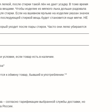
егкой, после стирки такой лён не дает усадку. В тоже время
за вещами. Чтобы изделие из мягкого льна дольше радовала
ля стирки. Если на вшивном ярлыке на изделии указан значок
й последующей стиркой вещь будет становится еще мягче. НЕ
орый уходит после пары стирок. Часто они легко убираются
 условии, если товар есть в наличии.
за*
ся к обмену товар, бывший в употреблении.**
ва – согласно тарификации выбранной службы доставки, но
а России.