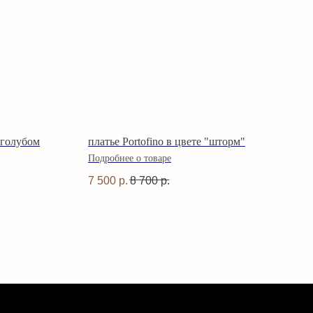
о-голубом
платье Portofino в цвете "шторм"
Подробнее о товаре
7 500
р.
8 700
р.