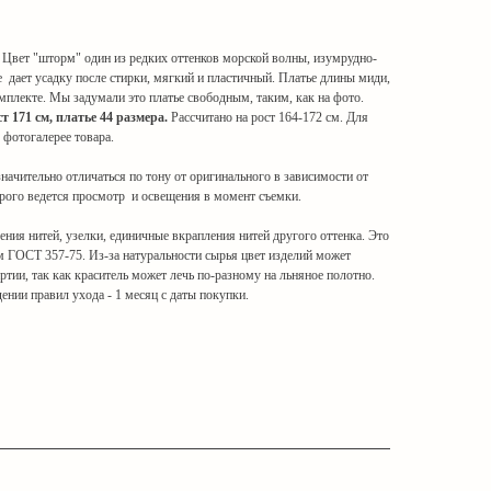
 Цвет "шторм" один из редких оттенков морской волны, изумрудно-
 дает усадку после стирки, мягкий и пластичный. Платье длины миди,
мплекте. Мы задумали это платье свободным, таким, как на фото.
т 171 см, платье 44 размера.
Рассчитано на рост 164-172 см. Для
 фотогалерее товара.
ачительно отличаться по тону от оригинального в зависимости от
торого ведется просмотр и освещения в момент съемки.
ния нитей, узелки, единичные вкрапления нитей другого оттенка. Это
м ГОСТ 357-75. Из-за натуральности сырья цвет изделий может
артии, так как краситель может лечь по-разному на льняное полотно.
ении правил ухода - 1 месяц с даты покупки.