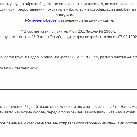
мость услуг по обратной доставке оплачивается магазином, но исключитель
одит при предоставлении покупателем фото, или видеофиксации деффекта т
браку можно в
Публичной оферте
, размещенной на данном сайте.
* В соответствии с пунктом 4 ст. 26.1 Закона № 2300-1
но пункту 1 статьи 25 Закона РФ «О защите прав потребителей» от 07.02.199
облегая грудь и бедра. Модель на фото 88-65-95/171 см, размер платья 44. 
та нам и мы поможем:
азы в течение 2х дней после оформления и оплаты заказа на сайте. Например
ть заказ как можно скорее, перед оформлением заказа напишите нам в whats 
формленные в Интернет-магазине отправляются сторонними службами достав