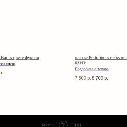
 Bari в цвете фуксия
платье Portofino в небесн
цвете
е о товаре
Подробнее о товаре
р.
7 500
р.
8 700
р.
Tilda
Made on