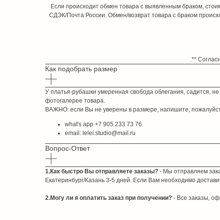
Если происходит обмен товара с выявленным браком, стои
СДЭК/Почта России. Обмен/возврат товара с браком происх
.** Соглас
Как подобрать размер
У платья-рубашки умеренная свобода облегания, садится, не 
фотогалерее товара.
ВАЖНО: если Вы не уверены в размере, напишите, пожалуйс
what's app +7 905 233 73 76
email: lelei.studio@mail.ru
Вопрос-Ответ
1.Как быстро Вы отправляете заказы?
- Мы отправляем зак
Екатеринбург/Казань 3-5 дней. Если Вам необходимо достави
2.Могу ли я оплатить заказ при получении?
- Все заказы, о