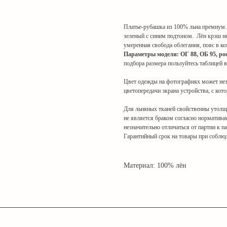
Платье-рубашка из 100% льна премиум.
зеленый с синим подтоном. Лён крэш не
умеренная свобода облегания, пояс в ко
Параметры модели: ОГ 88, ОБ 95, рос
подбора размера пользуйтесь таблицей в
Цвет одежды на фотографиях может незн
цветопередачи экрана устройства, с ко
Для льняных тканей свойственны утолще
не является браком согласно норматива
незначительно отличаться от партии к п
Гарантийный срок на товары при соблюд
Материал: 100% лён