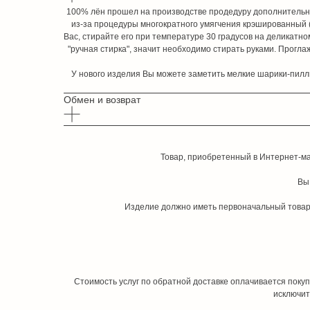
100% лён прошел на производстве продедуру дополнительного
из-за процедуры многократного умягчения крэшированный (
Вас, стирайте его при температуре 30 градусов на деликатн
"ручная стирка", значит необходимо стирать руками. Прогл
У нового изделия Вы можете заметить мелкие шарики-пилли
Обмен и возврат
Товар, приобретенный в Интернет-маг
Вы
Изделие должно иметь первоначальный товарн
Стоимость услуг по обратной доставке оплачивается поку
исключит