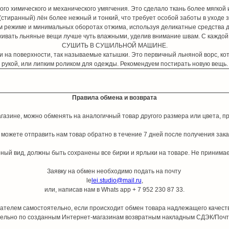
 химического и механического умягчения. Это сделало ткань более мягкой и л
стиранный) лён более нежный и тонкий, что требует особой заботы в уходе 
ом режиме и минимальных оборотах отжима, используя деликатные средства д
аживать льняные вещи лучше чуть влажными, уделив внимание швам. С каждо
СУШИТЬ В СУШИЛЬНОЙ МАШИНЕ.
 на поверхности, так называемые катышки. Это первичный льняной ворс, кот
рукой, или липким роликом для одежды. Рекомендуем постирать новую вещь.
Правила обмена и возврата
азине, можно обменять на аналогичный товар другого размера или цвета, при
 можете отправить нам товар обратно в течение 7 дней после получения зака
ый вид, должны быть сохранены все бирки и ярлыки на товаре. Не принимает
Заявку на обмен необходимо подать на почту
le
lei.studio@mail.ru
,
или, написав нам в Whats app + 7 952 230 87 33.
пателем самостоятельно, если происходит обмен товара надлежащего качест
ельно по созданным Интернет-магазинам возвратным накладным СДЭК/Почт