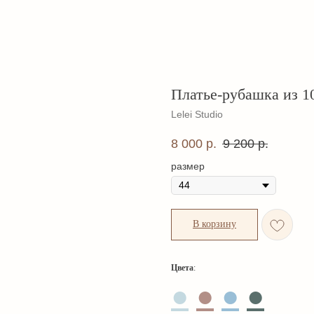
Платье-рубашка из 1
Lelei Studio
8 000
р.
9 200
р.
размер
В корзину
Цвета
:
●
●
●
●