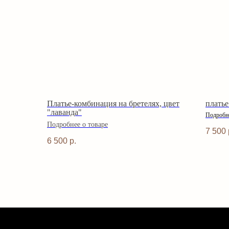
Платье-комбинация на бретелях, цвет
платье
"лаванда"
Подробне
Подробнее о товаре
7 500
6 500
р.