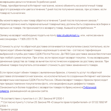
возвращаем деньги в течение 3х рабочих дней.
Товар, приобретенный в Интернет-магазине, можно обменять на аналогичный товар
другого размера или цвета в течение 7 дней после получения заказа, при условии, если
товар есть в наличии.
Вы можете вернуть нам товар обратно в течение 7 дней после получения заказа.*
Изделие должно иметь первоначальный товарный вид, должны быть сохранены все бирки и
ярлыки на товаре. Не принимается к возврату товар, бывший в употреблении.**
Заявку на возврат необходимо подать на почту
lelei.studio@mail.ru
, или, написав нам в
мессенджеры + 7 905 233 73 76.
Стоимость услуг по обратной доставке оплачивается покупателем самостоятельно, если
происходит обмен/возврат товара надлежащего качества – согласно тарификации
выбранной службы доставки СДЭК/Почта России. До ПВЗ Сдэк доставка заказа бесплатная
при любой сумме покупки. При этом, если происходит возврат покупки, то мы возвращаем
денежные средства за товар за вычетом логистических издержек за доставку заказа. При
обмене товара покупатель оплачивает стоимость доставки замененного товара.
Если происходит обмен товара с выявленным браком, стоимость услуг по обратной
доставке оплачивается магазином, но исключительно по созданным Интернет-магазином
возвратным накладным СДЭК/Почта России. Обмен/возврат товара с браком происходит
при предоставлении покупателем фото, или видеофиксации деффекта товара.
Ознакомиться более подробно с возвратом товара по браку можно в
Публичной
оферте
, размещенной на данном сайте.
* В соответствии с пунктом 4 ст. 26.1 Закона № 2300-1
.** Согласно пункту 1 статьи 25 Закона РФ «О защите прав потребителей» от 07.02.1992 №
2300-1.
Правила ухода