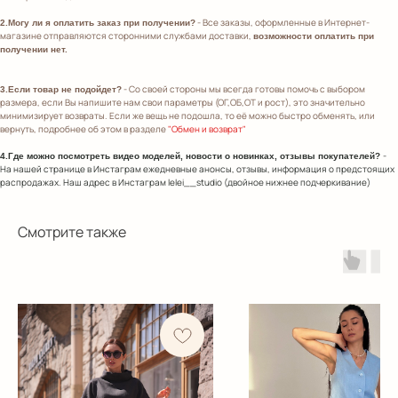
- Все заказы, оформленные в Интернет-
2.Могу ли я оплатить заказ при получении?
магазине отправляются сторонними службами доставки,
возможности оплатить при
получении нет.
- Со своей стороны мы всегда готовы помочь с выбором
3.Если товар не подойдет?
размера, если Вы напишите нам свои параметры (ОГ,ОБ,ОТ и рост), это значительно
минимизирует возвраты. Если же вещь не подошла, то её можно быстро обменять, или
вернуть, подробнее об этом в разделе
"Обмен и возврат"
-
4.Где можно посмотреть видео моделей, новости о новинках, отзывы покупателей?
На нашей странице в Инстаграм ежедневные анонсы, отзывы, информация о предстоящих
распродажах. Наш адрес в Инстаграм lelei__studio (двойное нижнее подчеркивание)
Смотрите также