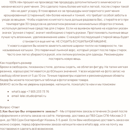
100% лён прошел на производстве продедуру дополнительного химического и
механического умягчения. Это сделало ткань более мягкой и легкой, после стирки такой
лён не дает усадку. В тоже время из-за процедуры многократного умягчения
крэшированный (стиранный) лён более нежный и тонкий, что требует особой заботы в
уходе за вещами. Чтобы изделие из мягкого льна дольше радовала Вас, стирайте его при
температуре 30 градусов на деликатном режиме и минимальных оборотах отжима,
используя деликатные средства для стирки. Если на вшивном ярлыке на изделии указан
значок "ручная стирка", значит необходимо стирать руками. Проглаживать льняные вещи
лучше чуть влажными, уделив внимание швам. С каждой последующей стиркой вещь будет
становится еще мягче. НЕ СУШИТЬ В СУШИЛЬНОЙ МАШИНЕ.
У нового изделия Вы можете заметить мелкие шарики-пилли на поверхности, так
называемые катышки. Это первичный льняной ворс, который уходит после пары стирок.
Часто они легко убираются рукой, или липким роликом для одежды. Рекомендуем
постирать новую вещь.
Как подобрать размер
Брюки в свободном, пижамном стиле, должны сидеть, не облегая фигуру. На талии мягкая
резинка, хорошо растягивается до бОльших значений. У всех моделей на фото запас на
свободу облегания от 5 до 10 см. Точные параметры изделия и рекомендуемые обхваты
бедер Вы можете посмотреть в таблице в фотогалерее товара.
ВАЖНО: если Вы не уверены в размере, напишите, пожалуйста нам и мы поможем:
what's app +7 905 233 73 76
email: lelei.studio@mail.ru
Вопрос-Ответ
- Мы отправляем заказы в течение 2х дней после
1.Как быстро Вы отправляете заказы?
оформления и оплаты заказа на сайте. Например, доставка до ПВЗ Сдэк СПб-Москва 2-3
дня, до ПВЗ Сдэк Екатеринбург/Казань 3-5 дней. Если Вам необходимо доставить заказ как
можно скорее, перед оформлением заказа напишите нам в whats app, или на почту, мы
постараемся сделать всё возможное.