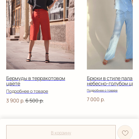
Бермуды в терракотовом
Брюки в стиле палацц
цвете
небесно-голубом цве
Подробнее о товаре
Подробнее о товаре
7 000
р.
3 900
р.
6 500
р.
В корзину
Tilda
Made on