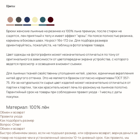
:
Цвета
●
●
●
●
●
●
Брюки женские льняные на резинке из 100% льна премиум, после стирки не
садятся, лен приятный к телу и имеет эффект "крэш". На поясе полностью резинка,
карманы в боковых швах. На рост 164-172 см. Для подбора размера
ориентируйтесь, пожалуйста, на таблицу в фотогалерее товара.
Цвет одежды на фотографиях может незначительно отличаться по тону от
оригинального в зависимости от цветопередачи экрана устройства, с которого
ведется просмотр и освещения в момент съемки.
Для льняных тканей свойственны утолщения нитей, узелки, единичные вкрапления
нитей другого оттенка. Это не является браком согласно нормативам ГОСТ 357-
75. Из-за натуральности сырья цвет изделий может незначительно отличаться от
партии к партии, так как краситель может лечь по-разному на льняное полотно.
Гарантийный срок на товары при соблюдении правил ухода - 1 месяц с даты
покупки.
Материал: 100% лён
Обмен и возврат
Правила ухода
Как подобрать размер
Вопрос-Ответ
Обмен и возврат
Быстро обменяем заказ, если не подошел размер, или оформим возврат, вернув деньги за
товар не позднее чем в установленный законом 10-ти дневный срок. Как правило, мы