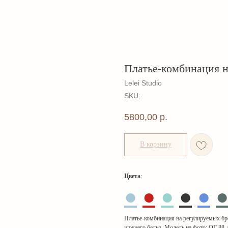
Платье-комбинация н
Lelei Studio
SKU:
5800,00
р.
В корзину
Цвета
:
●
●
●
●
●
Платье-комбинация на регулируемых бре
нижнего белья. Модель на фото: ОГ 88,