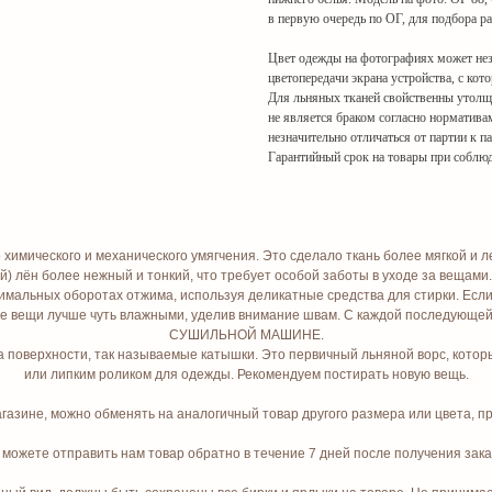
в первую очередь по ОГ, для подбора ра
Цвет одежды на фотографиях может незн
цветопередачи экрана устройства, с кот
Для льняных тканей свойственны утолще
не является браком согласно норматива
незначительно отличаться от партии к п
Гарантийный срок на товары при соблюд
мического и механического умягчения. Это сделало ткань более мягкой и легк
 лён более нежный и тонкий, что требует особой заботы в уходе за вещами.
имальных оборотах отжима, используя деликатные средства для стирки. Если 
ые вещи лучше чуть влажными, уделив внимание швам. С каждой последующей
СУШИЛЬНОЙ МАШИНЕ.
 поверхности, так называемые катышки. Это первичный льняной ворс, который
или липким роликом для одежды. Рекомендуем постирать новую вещь.
азине, можно обменять на аналогичный товар другого размера или цвета, при
 можете отправить нам товар обратно в течение 7 дней после получения зака