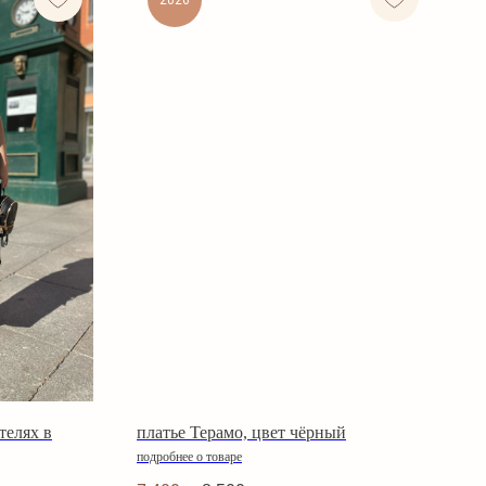
2026
телях в
платье Терамо, цвет чёрный
подробнее о товаре