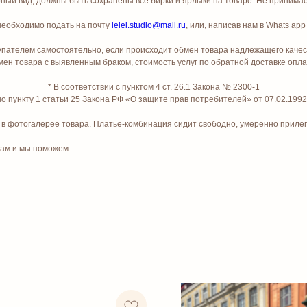
ый вид, должны быть сохранены все бирки и ярлыки на товаре. Не принимает
необходимо подать на почту
lelei.studio@mail.ru
, или, написав нам в Whats app 
купателем самостоятельно, если происходит обмен товара надлежащего качес
ен товара с выявленным браком, стоимость услуг по обратной доставке опл
* В соответствии с пунктом 4 ст. 26.1 Закона № 2300-1
но пункту 1 статьи 25 Закона РФ «О защите прав потребителей» от 07.02.199
в фотогалерее товара. Платье-комбинация сидит свободно, умеренно прилега
нам и мы поможем: