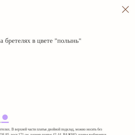
а бретелях в цвете "полынь"
●
●
телях. В верхней части платья двойной подклад, можно носить без
 ОБ 95, рост 171 см, размер платья 42-44. ВАЖНО: платье выбирается