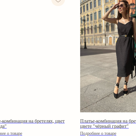
-комбинация на бретелях, цвет
Платье-комбинация на бре
да"
цвете "чёрный графит"
нее о товаре
Подробнее о товаре