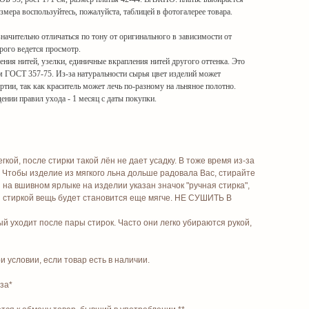
змера воспользуйтесь, пожалуйста, таблицей в фотогалерее товара.
ачительно отличаться по тону от оригинального в зависимости от
орого ведется просмотр.
ния нитей, узелки, единичные вкрапления нитей другого оттенка. Это
м ГОСТ 357-75. Из-за натуральности сырья цвет изделий может
артии, так как краситель может лечь по-разному на льняное полотно.
ении правил ухода - 1 месяц с даты покупки.
ой, после стирки такой лён не дает усадку. В тоже время из-за
 Чтобы изделие из мягкого льна дольше радовала Вас, стирайте
на вшивном ярлыке на изделии указан значок "ручная стирка",
 стиркой вещь будет становится еще мягче. НЕ СУШИТЬ В
 уходит после пары стирок. Часто они легко убираются рукой,
 условии, если товар есть в наличии.
за*