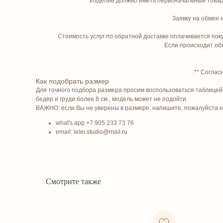
Изделие должно иметь первоначальный товарн
Заявку на обмен 
Стоимость услуг по обратной доставке оплачивается по
Если происходит обм
.** Соглас
Как подобрать размер
Для точного подбора размера просим воспользоваться таблицей 
бедер и груди более 8 см., модель может не подойти.
ВАЖНО: если Вы не уверены в размере, напишите, пожалуйста 
what's app +7 905 233 73 76
email: lelei.studio@mail.ru
Смотрите также