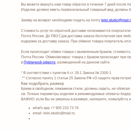
Вы можете вернуть нам товар обратно в течение 7 дней после по
Изделие должно иметь первоначальный товарный вид, должны быт
Заявку на возврат необходимо подать на почту
lelei.studio@mail.
Стоимость услуг по обратной доставке оплачивается покупател
Почта России. До ПВЗ Сдэк доставка заказа бесплатная при любо
издержек за доставку заказа. При обмене товара покупатель оп
Если происходит обмен товара с выявленным браком, стоимость
Почта России. Обмен/возврат товара с браком происходит при 
в
Публичной оферте
, размещенной на данном сайте.
* В соответствии с пунктом 4 ст. 26.1 Закона № 2300-1
.** Согласно пункту 1 статьи 25 Закона РФ «О защите прав потре
Как подобрать размер
Брюки в свободном, пижамном стиле, должны сидеть, не облегая 
см. Точные параметры изделия и рекомендуемые обхваты бедер 
ВАЖНО: если Вы не уверены в размере, напишите, пожалуйста 
what's app +7 905 233 73 76
email: lelei.studio@mail.ru