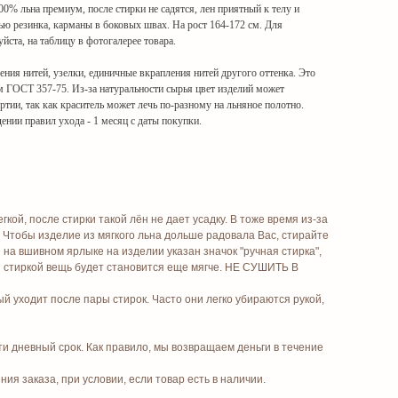
0% льна премиум, после стирки не садятся, лен приятный к телу и
ью резинка, карманы в боковых швах. На рост 164-172 см. Для
йста, на таблицу в фотогалерее товара.
ния нитей, узелки, единичные вкрапления нитей другого оттенка. Это
м ГОСТ 357-75. Из-за натуральности сырья цвет изделий может
артии, так как краситель может лечь по-разному на льняное полотно.
ении правил ухода - 1 месяц с даты покупки.
ой, после стирки такой лён не дает усадку. В тоже время из-за
 Чтобы изделие из мягкого льна дольше радовала Вас, стирайте
на вшивном ярлыке на изделии указан значок "ручная стирка",
 стиркой вещь будет становится еще мягче. НЕ СУШИТЬ В
 уходит после пары стирок. Часто они легко убираются рукой,
ти дневный срок. Как правило, мы возвращаем деньги в течение
я заказа, при условии, если товар есть в наличии.