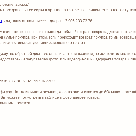
лучения заказа.*
ь сохранены все бирки и ярлыки на товаре. Не принимается к возврату тов
ru
, или, написав нам в мессенджеры + 7 905 233 73 76.
ем самостоятельно, если происходит обмен/возврат товара надлежащего кач
й сумме покупки. При этом, если происходит возврат покупки, то мы возвращ
лачивает стоимость доставки замененного товара.
 услуг по обратной доставке оплачивается магазином, но исключительно по
предоставлении покупателем фото, или видеофиксации деффекта товара. Озн
бителей» от 07.02.1992 № 2300-1.
фигуру. На талии мягкая резинка, хорошо растягивается до бОльших значений
Вы можете посмотреть в таблице в фотогалерее товара.
нам и мы поможем: