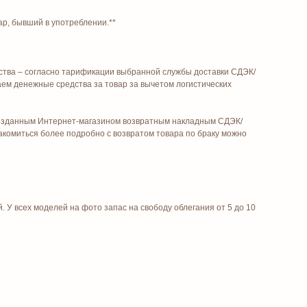
ар, бывший в употреблении.**
ества – согласно тарификации выбранной службы доставки СДЭК/
аем денежные средства за товар за вычетом логистических
 созданным Интернет-магазином возвратным накладным СДЭК/
акомиться более подробно с возвратом товара по браку можно
. У всех моделей на фото запас на свободу облегания от 5 до 10