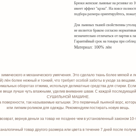
Брюки женские льняные на резинке из 10
имеет эффект "крэш". На поясе полност
подбора размера ориентируйтесь, пожалу
Для льняных тканей свойственны утолще
не является браком согласно норматива
незначительно отличаться от партии к п
Гарантийный срок на товары при соблюд
Материал: 100% лён
мического и механического умягчения. Это сделало ткань более мягкой и легк
 лён более нежный и тонкий, что требует особой заботы в уходе за вещами.
имальных оборотах отжима, используя деликатные средства для стирки. Если 
ые вещи лучше чуть влажными, уделив внимание швам. С каждой последующей
СУШИЛЬНОЙ МАШИНЕ.
 поверхности, так называемые катышки. Это первичный льняной ворс, который
или липким роликом для одежды. Рекомендуем постирать новую вещь.
зврат, вернув деньги за товар не позднее чем в установленный законом 10-
налогичный товар другого размера или цвета в течение 7 дней после получени