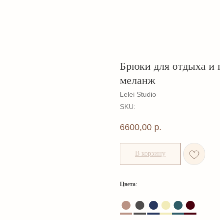
Брюки для отдыха и 
меланж
Lelei Studio
SKU:
6600,00
р.
В корзину
Цвета
:
●
●
●
●
●
●